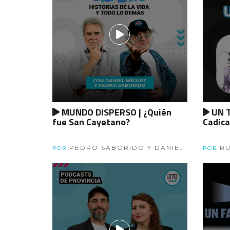
MUNDO DISPERSO | ¿Quién
UN T
fue San Cayetano?
Cadica
PEDRO SABORIDO Y DANIEL
RU
POR
POR
MIGUEZ.