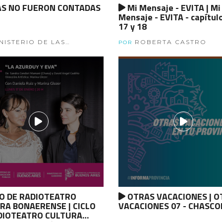
AS NO FUERON CONTADAS
Mi Mensaje - EVITA | Mi
Mensaje - EVITA - capítul
17 y 18
NISTERIO DE LAS
ROBERTA CASTRO
POR
ES, POLÍTICAS DE
O Y DIVERSIDAD DE LA
NCIA DE BUENOS AIRES
O DE RADIOTEATRO
OTRAS VACACIONES | O
RA BONAERENSE | CICLO
VACACIONES 07 - CHASC
DIOTEATRO CULTURA