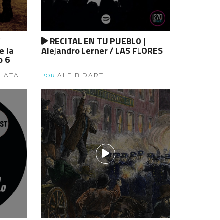
Y
RECITAL EN TU PUEBLO |
e la
Alejandro Lerner / LAS FLORES
o 6
PLATA
ALE BIDART
POR