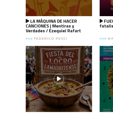
LA MÁQUINA DE HACER
FUEG
CANCIONES | Mentiras y
fatali
Verdades / Ezequiel Rafart
FEDERICO PESCI
RI
POR
POR