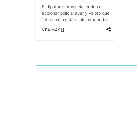
REFLEJA QUE “SE VIVEN
MOMENTOS MUY DIFÍCILES”
El diputado provincial criticó el
EN EL PAÍS
accionar policial ayer y valoró que
“ahora sólo están sólo ayudando a
organizar”.
VEA MÁS