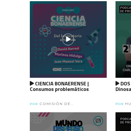
CIENCIA BONAERENSE |
DOS 
Consumos problemáticos
Dinosa
COMISIÓN DE
HU
POR
POR
INVESTIGACIONES CIENTÍFICAS
ULANO