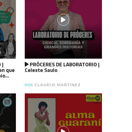
 |
PRÓCERES DE LABORATORIO |
en que
Celeste Saulo
bio
alde,
CLAUDIO MARTÍNEZ
ralda
POR