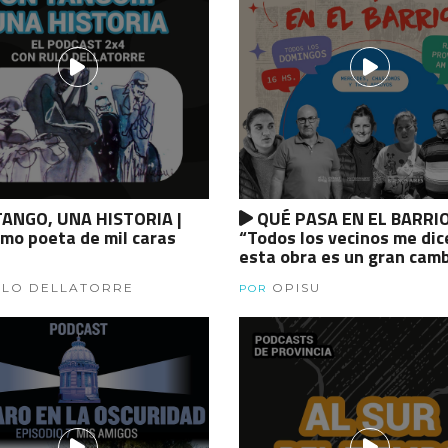
ANGO, UNA HISTORIA |
QUÉ PASA EN EL BARRIO
mo poeta de mil caras
“Todos los vecinos me dic
esta obra es un gran cam
para el barrio”. Laura Larr
LO DELLATORRE
OPISU
vecina del barrio La Esme
POR
de Chascomús