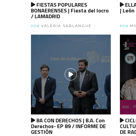
FIESTAS POPULARES
ELL
BONAERENSES | Fiesta del locro
| León
/ LAMADRID
VALERIA SARLANGUE
MI
POR
POR
MUJER
GÉNER
PROVI
BA CON DERECHOS | B.A. Con
CICL
Derechos- EP 89 / INFORME DE
CULTU
GESTIÓN
DE RA