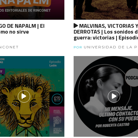
O DE NAPALM | El
MALVINAS, VICTORIAS 
smo no sirve
DERROTAS | Los sonidos d
guerra: victorias | Episodi
NCONET
UNIVERSIDAD DE LA 
POR