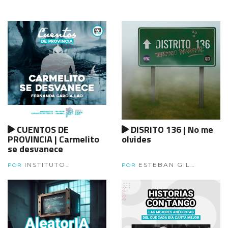
CUENTOS DE
DISRITO 136 | No me
PROVINCIA | Carmelito
olvides
se desvanece
INSTITUTO
ESTEBAN GIL
POR
POR
CULTURAL
GARCÍA, FRAN ANDÍA Y
ESTEBAN GORAL