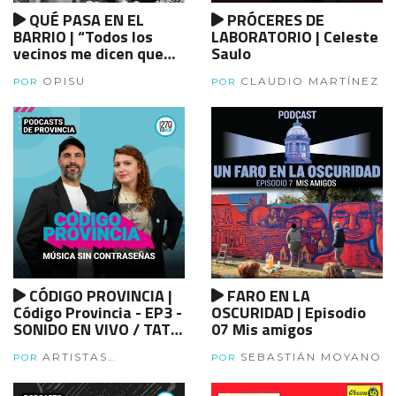
QUÉ PASA EN EL
PRÓCERES DE
BARRIO | “Todos los
LABORATORIO | Celeste
vecinos me dicen que
Saulo
esta obra es un gran
OPISU
CLAUDIO MARTÍNEZ
cambio para el barrio”.
POR
POR
Laura Larralde, vecina
del barrio La Esmeralda
de Chascomús
CÓDIGO PROVINCIA |
FARO EN LA
Código Provincia - EP3 -
OSCURIDAD | Episodio
SONIDO EN VIVO / TATU
07 Mis amigos
ESTELA
ARTISTAS
SEBASTIÁN MOYANO
POR
POR
BONAERENSES