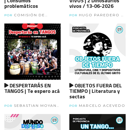
| Consumos
VIVOS | 2 Dinosaurios
problemáticos
vivos / 13-06-2026
COMISIÓN DE
HUGO PAREDERO Y
POR
POR
INVESTIGACIONES
CARLOS ULANOVSKY
CIENTÍFICAS
DESPERTARÁS EN
OBJETOS FUERA DEL
TANGOS | Te espero acá
TIEMPO | Literatura y
sectas
SEBASTIAN MOYANO
MARCELO ACEVEDO
POR
POR
Y MARITA DUARTE