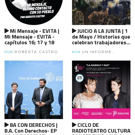
Mi Mensaje - EVITA |
JUICIO A LA JUNTA | 1
Mi Mensaje - EVITA -
de Mayo / Historias que
capítulos 16; 17 y 18
celebran trabajadores -
BL2
ROBERTA CASTRO
UN INFORME
POR
POR
ESPECIAL.
BA CON DERECHOS |
CICLO DE
B.A. Con Derechos- EP
RADIOTEATRO CULTURA