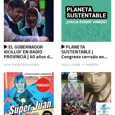
EL GOBERNADOR
PLANETA
KICILLOF EN RADIO
SUSTENTABLE |
PROVINCIA | 40 años de
Congreso cerrado en
Democracia, charla con
ambiente
PERIODISTAS
LORE Y MARÍA
Axel Kicillof, Taty
POR
POR
BONAERENSES
CALCOPIETRO
Almeida, Estela de
Carlotto, Florencia
Saintout, Matías
Moreno y Marcelo
Figueras