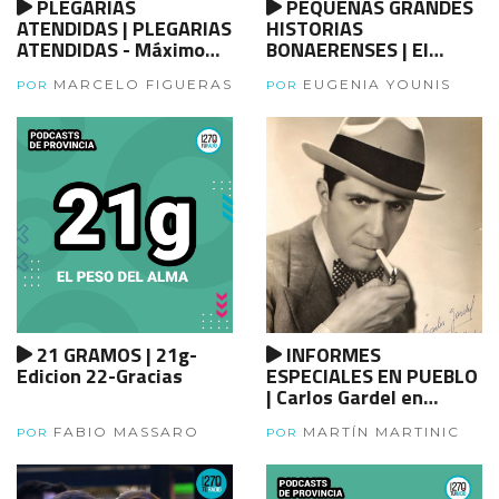
PLEGARIAS
PEQUEÑAS GRANDES
ATENDIDAS | PLEGARIAS
HISTORIAS
ATENDIDAS - Máximo
BONAERENSES | El
Kirchner
traslado que no fue.
MARCELO FIGUERAS
EUGENIA YOUNIS
Cuando quisieron llevar
POR
POR
la capital a Viedma
21 GRAMOS | 21g-
INFORMES
Edicion 22-Gracias
ESPECIALES EN PUEBLO
| Carlos Gardel en
PUEBLO
FABIO MASSARO
MARTÍN MARTINIC
POR
POR