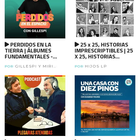
PERDIDOS EN LA
25 x 25, HISTORIAS
TIERRA | ÁLBUMES
IMPRESCRIPTIBLES | 25
FUNDAMENTALES -
X 25, HISTORIAS
Manal - PARTE 2
IMPRESCRIPTIBLES -
GILLESPI Y MIRI
HIJOS LP
CAP 25 - HIJOS X HIJES
POR
POR
MOLERO