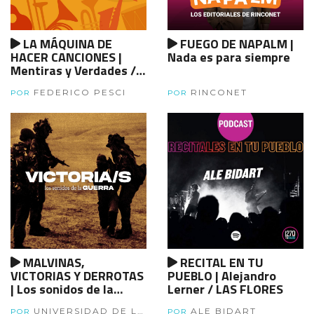
LA MÁQUINA DE
FUEGO DE NAPALM |
HACER CANCIONES |
Nada es para siempre
Mentiras y Verdades /
Ezequiel Rafart
FEDERICO PESCI
RINCONET
POR
POR
MALVINAS,
RECITAL EN TU
VICTORIAS Y DERROTAS
PUEBLO | Alejandro
| Los sonidos de la
Lerner / LAS FLORES
guerra: victorias |
UNIVERSIDAD DE LA
ALE BIDART
POR
POR