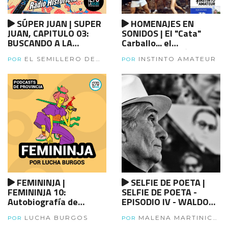
SÚPER JUAN | SUPER
HOMENAJES EN
JUAN, CAPITULO 03:
SONIDOS | El "Cata"
BUSCANDO A LA
Carballo... el
SIRENITA
combatiente olímpico
EL SEMILLERO DE
INSTINTO AMATEUR
POR
POR
RADIO PROVINCIA
FEMININJA |
SELFIE DE POETA |
FEMININJA 10:
SELFIE DE POETA -
Autobiografía de
EPISODIO IV - WALDO
Angela Davis
LEIVA
LUCHA BURGOS
MALENA MARTINIC
POR
POR
MAGÁN