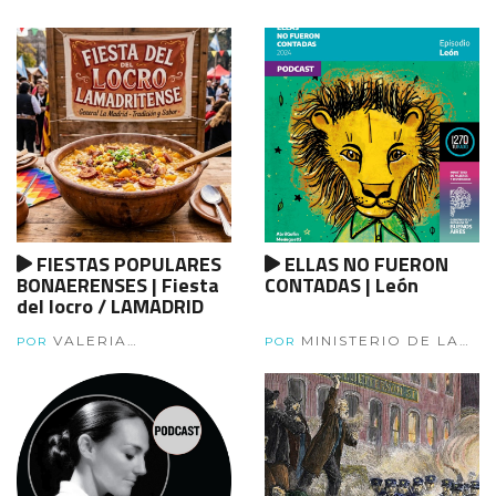
Episodio 6
PLATA
FIESTAS POPULARES
ELLAS NO FUERON
BONAERENSES | Fiesta
CONTADAS | León
del locro / LAMADRID
VALERIA
MINISTERIO DE LAS
POR
POR
SARLANGUE
MUJERES, POLÍTICAS DE
GÉNERO Y DIVERSIDAD
DE LA PROVINCIA DE
BUENOS AIRES