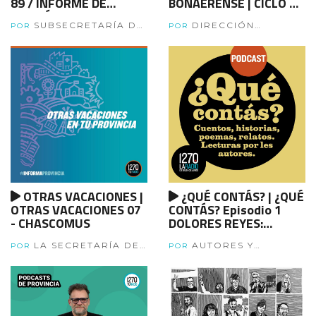
89 / INFORME DE
BONAERENSE | CICLO DE
GESTIÓN
RADIOTEATRO CULTURA
SUBSECRETARÍA DE
DIRECCIÓN
BONAERENSE - Capítulo
POR
POR
DD HH DE LA
ARTÍSTICA DE MARINA
12: La Azurduy y Eva
PROVINCIA.
GLEZER Y GRANDES
ARTISTAS
OTRAS VACACIONES |
¿QUÉ CONTÁS? | ¿QUÉ
OTRAS VACACIONES 07
CONTÁS? Episodio 1
- CHASCOMUS
DOLORES REYES:
Cometierra
LA SECRETARÍA DE
AUTORES Y
POR
POR
TURSIMO DE LA
AUTORAS
PROVINCIA DE BUENOS
AIRES